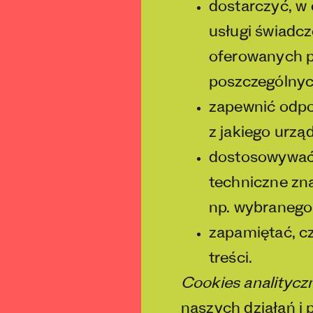
dostarczyć, w 
usługi świadc
oferowanych pr
poszczególnyc
zapewnić odpo
z jakiego urzą
dostosowywać 
techniczne zna
np. wybranego
zapamiętać, c
treści.
Cookies analitycz
naszych działań i 