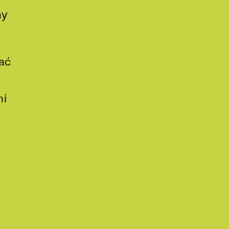
ny
ać
mi