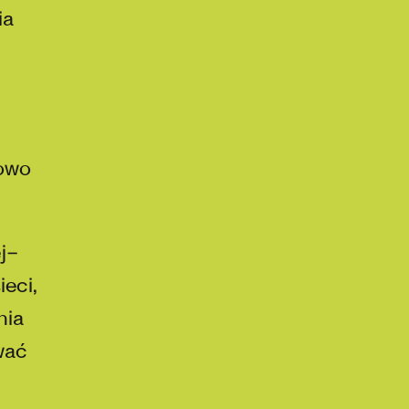
ia
łowo
j–
eci,
nia
wać