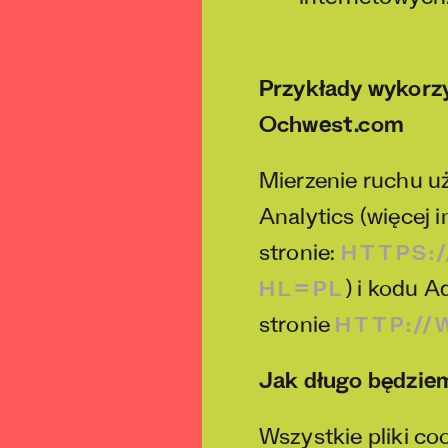
internetowych
Przykłady wykorzy
Ochwest.com
Mierzenie ruchu u
Analytics (więcej 
stronie:
HTTPS:
) i kodu A
HL=PL
stronie
HTTP:/
Jak długo będziem
Wszystkie pliki co