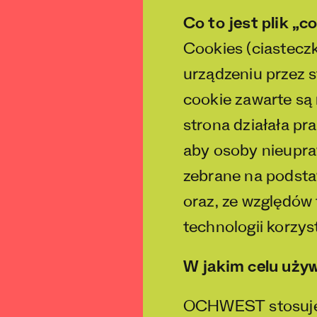
Co to jest plik „c
Cookies (ciasteczk
urządzeniu przez s
cookie zawarte są 
strona działała pr
aby osoby nieupra
zebrane na podst
oraz, ze względów 
technologii korzy
W jakim celu uży
OCHWEST stosuje c