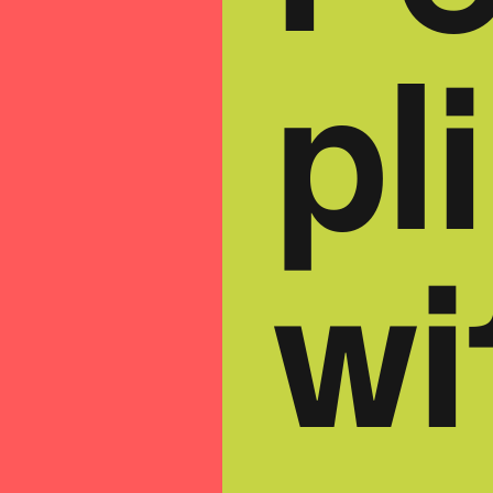
Po
pl
wi