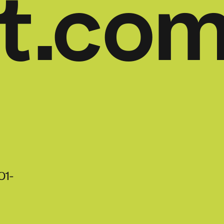
t.co
01-