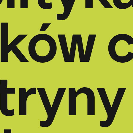
lityk
ików 
tryny