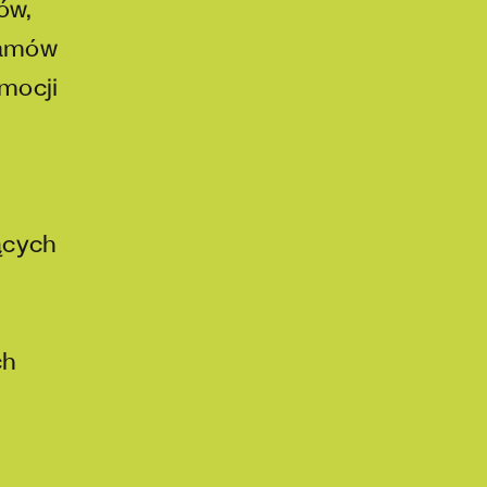
ów,
ramów
omocji
ących
ch