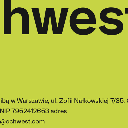
chwes
ą w Warszawie, ul. Zofii Nałkowskiej 7/35, 
 NIP 7952412653 adres
nfo@ochwest.com