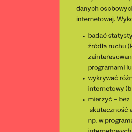
danych osobowych 
internetowej. Wyko
badać statyst
źródła ruchu (
zainteresowan
programami lub
wykrywać różn
internetowy (b
mierzyć – bez
skuteczność a
np. w program