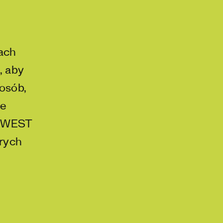
kach
, aby
posób,
je
CHWEST
órych