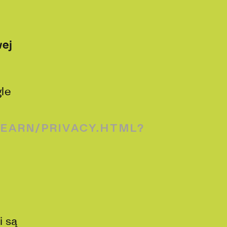
wej
le
EARN/PRIVACY.HTML?
i są