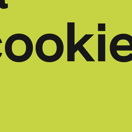
a
cooki